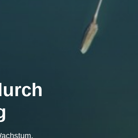
durch
g
 Wachstum.